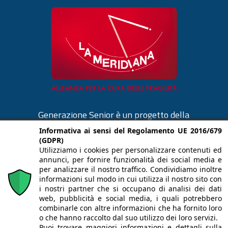
Generazione Senior è un progetto della
Cooperativa La Meridiana di Monza.
Informativa ai sensi del Regolamento UE 2016/679
(GDPR)
cooplameridiana.it
Utilizziamo i cookies per personalizzare contenuti ed
annunci, per fornire funzionalità dei social media e
per analizzare il nostro traffico. Condividiamo inoltre
informazioni sul modo in cui utilizza il nostro sito con
i nostri partner che si occupano di analisi dei dati
web, pubblicità e social media, i quali potrebbero
Il materiale contenuto in questo sito è
combinarle con altre informazioni che ha fornito loro
proprietà de LA MERIDIANA società
o che hanno raccolto dal suo utilizzo dei loro servizi.
Puoi trovare maggiori informazioni e dettagli sulla