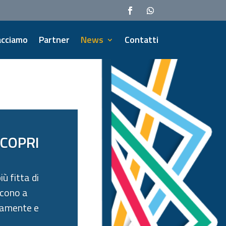
acciamo
Partner
News
Contatti
SCOPRI
ù fitta di
scono a
ivamente e