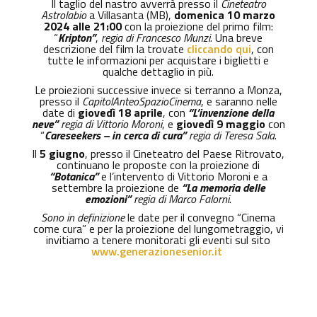
Il taglio del nastro avverrà presso il
Cineteatro
Astrolabio
a Villasanta (MB),
domenica 10 marzo
2024 alle 21:00
con la proiezione del primo film:
“
Kripton”
,
regia di Francesco Munzi
. Una breve
descrizione del film la trovate
cliccando qui
, con
tutte le informazioni per acquistare i biglietti e
qualche dettaglio in più.
Le proiezioni successive invece si terranno a Monza,
presso il
CapitolAnteoSpazioCinema
, e saranno nelle
date di
giovedì 18 aprile
, con
“L’invenzione della
neve”
regia di Vittorio Moroni
, e
giovedì 9 maggio
con
“
Careseekers – in cerca di cura”
regia di Teresa Sala
.
Il
5 giugno
, presso il Cineteatro del Paese Ritrovato,
continuano le proposte con la proiezione di
“Botanica”
e l’intervento di Vittorio Moroni e a
settembre la proiezione de
“La memoria delle
emozioni”
regia di Marco Falorni
.
Sono in definizione
le date per il convegno “Cinema
come cura” e per la proiezione del lungometraggio, vi
invitiamo a tenere monitorati gli eventi sul sito
www.generazionesenior.it