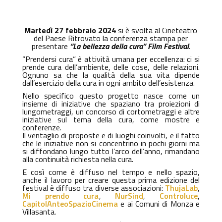
Martedì 27 febbraio 2024
si è svolta al Cineteatro
del Paese Ritrovato la conferenza stampa per
presentare
“La bellezza della cura” Film Festival
.
“Prendersi cura” è attività umana per eccellenza: ci si
prende cura dell’ambiente, delle cose, delle relazioni.
Ognuno sa che la qualità della sua vita dipende
dall’esercizio della cura in ogni ambito dell’esistenza.
Nello specifico questo progetto nasce come un
insieme di iniziative che spaziano tra proiezioni di
lungometraggi, un concorso di cortometraggi e altre
iniziative sul tema della cura, come mostre e
conferenze.
Il ventaglio di proposte e di luoghi coinvolti, e il fatto
che le iniziative non si concentrino in pochi giorni ma
si diffondano lungo tutto l’arco dell’anno, rimandano
alla continuità richiesta nella cura.
E così come è diffuso nel tempo e nello spazio,
anche il lavoro per creare questa prima edizione del
festival è diffuso tra diverse associazioni:
ThujaLab
,
Mi prendo cura
,
NurSind
,
Controluce
,
CapitolAnteoSpazioCinema
e ai Comuni di Monza e
Villasanta.