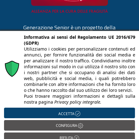
Generazione Senior è un progetto della
Cooperativa La Meridiana di Monza.
Informativa ai sensi del Regolamento UE 2016/679
(GDPR)
cooplameridiana.it
Utilizziamo i cookies per personalizzare contenuti ed
annunci, per fornire funzionalità dei social media e
per analizzare il nostro traffico. Condividiamo inoltre
informazioni sul modo in cui utilizza il nostro sito con
i nostri partner che si occupano di analisi dei dati
web, pubblicità e social media, i quali potrebbero
Il materiale contenuto in questo sito è
combinarle con altre informazioni che ha fornito loro
proprietà de LA MERIDIANA società
o che hanno raccolto dal suo utilizzo dei loro servizi.
Puoi trovare maggiori informazioni e dettagli sulla
cooperativa sociale, che ne detiene tutti i diritti.
nostra pagina
Privacy policy integrale.
Via Cesare Battisti 86, 20900 Monza –
ACCETTA
lameridiana.monza@pec.it
P.IVA IT02322460961 – C.F. 08400690155 –
CONFIGURA
REA MB1226232 – Registro delle Imprese di
RIFIUTA