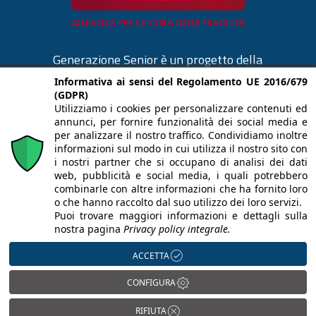
Generazione Senior è un progetto della
Cooperativa La Meridiana di Monza.
Informativa ai sensi del Regolamento UE 2016/679
(GDPR)
cooplameridiana.it
Utilizziamo i cookies per personalizzare contenuti ed
annunci, per fornire funzionalità dei social media e
per analizzare il nostro traffico. Condividiamo inoltre
informazioni sul modo in cui utilizza il nostro sito con
i nostri partner che si occupano di analisi dei dati
web, pubblicità e social media, i quali potrebbero
Il materiale contenuto in questo sito è
combinarle con altre informazioni che ha fornito loro
proprietà de LA MERIDIANA società
o che hanno raccolto dal suo utilizzo dei loro servizi.
Puoi trovare maggiori informazioni e dettagli sulla
cooperativa sociale, che ne detiene tutti i diritti.
nostra pagina
Privacy policy integrale.
Via Cesare Battisti 86, 20900 Monza –
ACCETTA
lameridiana.monza@pec.it
P.IVA IT02322460961 – C.F. 08400690155 –
CONFIGURA
REA MB1226232 – Registro delle Imprese di
RIFIUTA